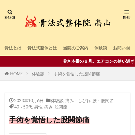
骨法とは
骨法式整体とは
当院のご案内
体験談
お問い合わ
暑さ本番の８月。エアコンの使い過ぎは
HOME
体験談
手術を覚悟した股関節痛
2023年10月6日
体験談
,
痛み・しびれ
,
腰・股関節
40～50代
,
男性
,
痛み
,
股関節
手術を覚悟した股関節痛