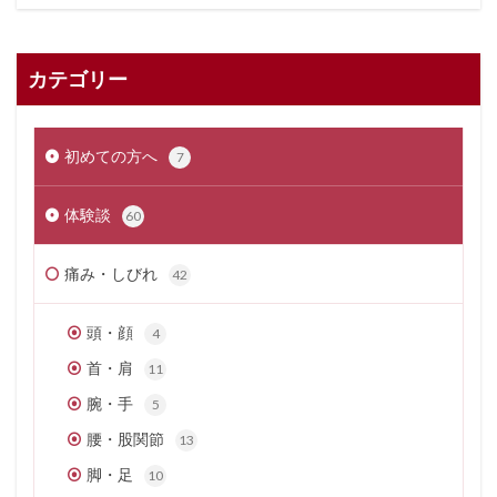
カテゴリー
初めての方へ
7
体験談
60
痛み・しびれ
42
頭・顔
4
首・肩
11
腕・手
5
腰・股関節
13
脚・足
10