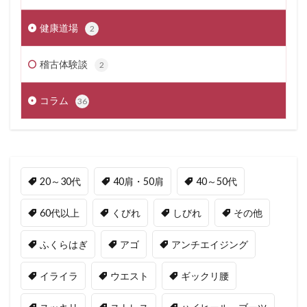
健康道場
2
稽古体験談
2
コラム
36
20～30代
40肩・50肩
40～50代
60代以上
くびれ
しびれ
その他
ふくらはぎ
アゴ
アンチエイジング
イライラ
ウエスト
ギックリ腰