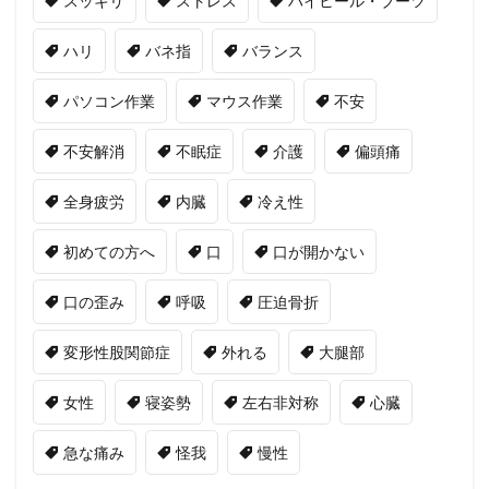
スッキリ
ストレス
ハイヒール・ブーツ
ハリ
バネ指
バランス
パソコン作業
マウス作業
不安
不安解消
不眠症
介護
偏頭痛
全身疲労
内臓
冷え性
初めての方へ
口
口が開かない
口の歪み
呼吸
圧迫骨折
変形性股関節症
外れる
大腿部
女性
寝姿勢
左右非対称
心臓
急な痛み
怪我
慢性