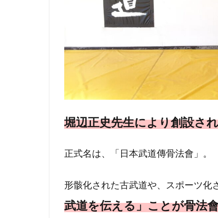
堀辺正史先生により創設さ
正式名は、「日本武道傳骨法會」。
形骸化された古武道や、スポーツ化
武道を伝える」ことが
骨法