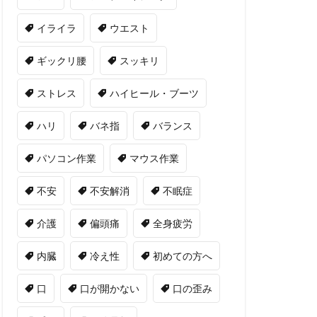
イライラ
ウエスト
ギックリ腰
スッキリ
ストレス
ハイヒール・ブーツ
ハリ
バネ指
バランス
パソコン作業
マウス作業
不安
不安解消
不眠症
介護
偏頭痛
全身疲労
内臓
冷え性
初めての方へ
口
口が開かない
口の歪み