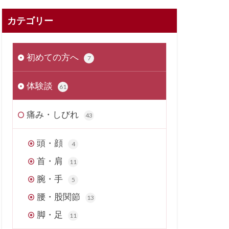
カテゴリー
初めての方へ
7
体験談
61
痛み・しびれ
43
頭・顔
4
首・肩
11
腕・手
5
腰・股関節
13
脚・足
11