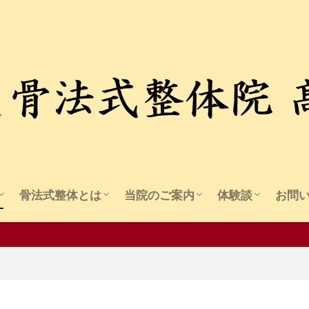
骨法式整体とは
当院のご案内
体験談
お問
流 骨法
紹介
骨法式整体の概要
骨法式整体の施術
骨法式整体の安全性
料金・受付時間
施術の流れ
アクセス
院長紹介
院長コラム
痛み・しびれ
美容関連
機能向上
精神疾患・その
暑さ