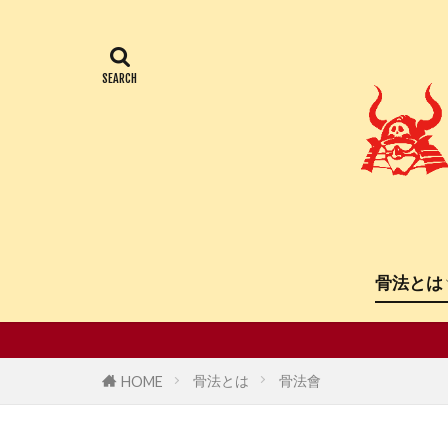
骨法とは
骨法會
堀辺正史
創始者
骨法とは
骨法會
HOME