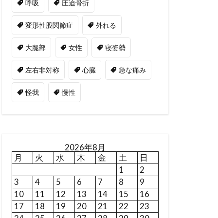
呼吸
圧迫骨折
変形性股関節症
外れる
大腿部
女性
寝姿勢
左右非対称
心臓
急な痛み
怪我
慢性
2026年8月
月
火
水
木
金
土
日
1
2
3
4
5
6
7
8
9
10
11
12
13
14
15
16
17
18
19
20
21
22
23