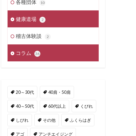
各種団体
10
健康道場
2
稽古体験談
2
コラム
36
20～30代
40肩・50肩
40～50代
60代以上
くびれ
しびれ
その他
ふくらはぎ
アゴ
アンチエイジング