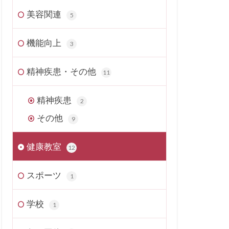
美容関連
5
機能向上
3
精神疾患・その他
11
精神疾患
2
その他
9
健康教室
12
スポーツ
1
学校
1