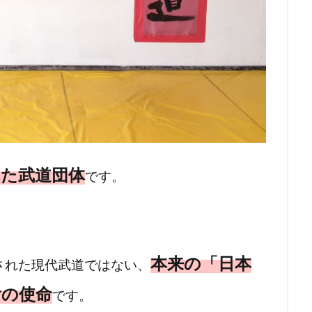
れた武道団体
です。
本来の「日本
された現代武道ではない、
會の使命
です。