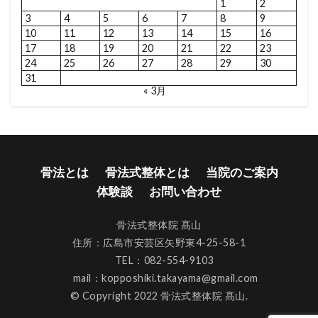
1
2
3
4
5
6
7
8
9
10
11
12
13
14
15
16
17
18
19
20
21
22
23
24
25
26
27
28
29
30
31
« 3月
骨法とは
骨法式整体とは
当院のご案内
体験談
お問い合わせ
骨法式整体院 髙山
住所：広島市安芸区矢野東4-25-58-1
TEL：082-554-9103
mail：kopposhiki.takayama@gmail.com
© Copyright 2022 骨法式整体院 髙山.