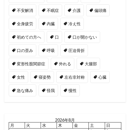
不安解消
不眠症
介護
偏頭痛
全身疲労
内臓
冷え性
初めての方へ
口
口が開かない
口の歪み
呼吸
圧迫骨折
変形性股関節症
外れる
大腿部
女性
寝姿勢
左右非対称
心臓
急な痛み
怪我
慢性
2026年8月
月
火
水
木
金
土
日