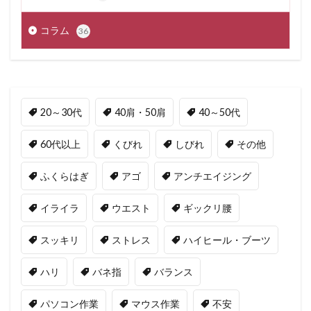
コラム
36
20～30代
40肩・50肩
40～50代
60代以上
くびれ
しびれ
その他
ふくらはぎ
アゴ
アンチエイジング
イライラ
ウエスト
ギックリ腰
スッキリ
ストレス
ハイヒール・ブーツ
ハリ
バネ指
バランス
パソコン作業
マウス作業
不安