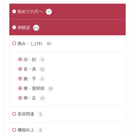
初めての方へ
7
体験談
61
痛み・しびれ
43
頭・顔
4
首・肩
11
腕・手
5
腰・股関節
13
脚・足
11
美容関連
5
機能向上
3