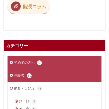
院長コラム
カテゴリー
初めての方へ
7
体験談
61
痛み・しびれ
43
頭・顔
4
首・肩