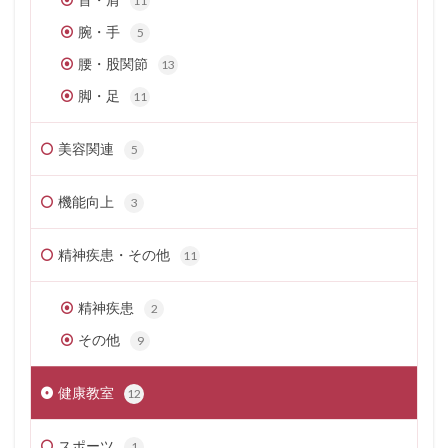
11
腕・手
5
腰・股関節
13
脚・足
11
美容関連
5
機能向上
3
精神疾患・その他
11
精神疾患
2
その他
9
健康教室
12
スポーツ
1