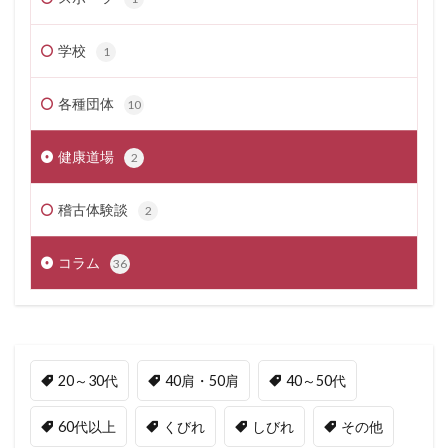
学校
1
各種団体
10
健康道場
2
稽古体験談
2
コラム
36
20～30代
40肩・50肩
40～50代
60代以上
くびれ
しびれ
その他