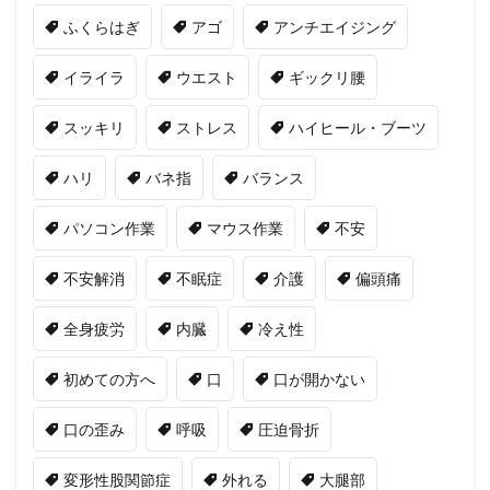
ふくらはぎ
アゴ
アンチエイジング
イライラ
ウエスト
ギックリ腰
スッキリ
ストレス
ハイヒール・ブーツ
ハリ
バネ指
バランス
パソコン作業
マウス作業
不安
不安解消
不眠症
介護
偏頭痛
全身疲労
内臓
冷え性
初めての方へ
口
口が開かない
口の歪み
呼吸
圧迫骨折
変形性股関節症
外れる
大腿部