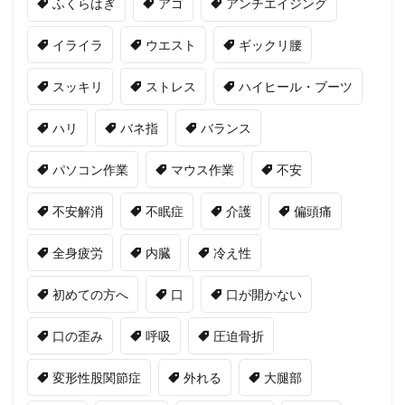
ふくらはぎ
アゴ
アンチエイジング
イライラ
ウエスト
ギックリ腰
スッキリ
ストレス
ハイヒール・ブーツ
ハリ
バネ指
バランス
パソコン作業
マウス作業
不安
不安解消
不眠症
介護
偏頭痛
全身疲労
内臓
冷え性
初めての方へ
口
口が開かない
口の歪み
呼吸
圧迫骨折
変形性股関節症
外れる
大腿部