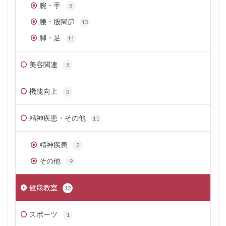
腕・手
5
腰・股関節
13
脚・足
11
美容関連
5
機能向上
3
精神疾患・その他
11
精神疾患
2
その他
9
健康教室
12
スポーツ
1