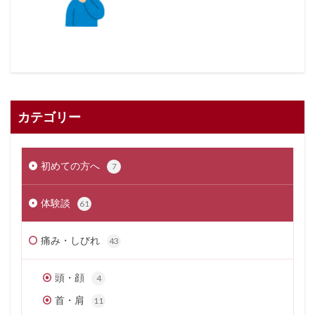
カテゴリー
初めての方へ
7
体験談
61
痛み・しびれ
43
頭・顔
4
首・肩
11