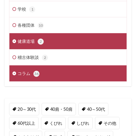
学校
1
各種団体
10
健康道場
2
稽古体験談
2
コラム
36
20～30代
40肩・50肩
40～50代
60代以上
くびれ
しびれ
その他