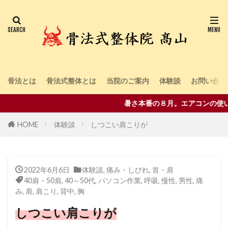
骨法とは
骨法式整体とは
当院のご案内
体験談
お問い合わ
暑さ本番の８月。エアコンの使い過
HOME
体験談
しつこい肩こりが
2022年6月6日
体験談
,
痛み・しびれ
,
首・肩
40肩・50肩
,
40～50代
,
パソコン作業
,
呼吸
,
慢性
,
男性
,
痛
み
,
肩
,
肩こり
,
背中
,
胸
しつこい肩こりが