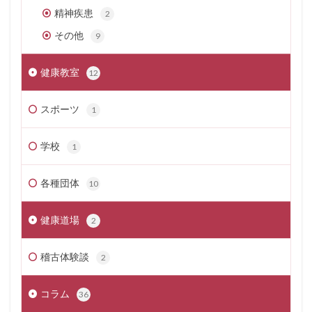
精神疾患
2
その他
9
健康教室
12
スポーツ
1
学校
1
各種団体
10
健康道場
2
稽古体験談
2
コラム
36