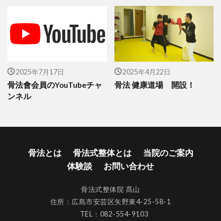
2025年7月17日
2025年4月22日
骨法會会員のYouTubeチャ
骨法 健康道場 開設！
ンネル
骨法とは
骨法式整体とは
当院のご案内
体験談
お問い合わせ
骨法式整体院 髙山
住所：広島市安芸区矢野東4-25-58-1
TEL：082-554-9103