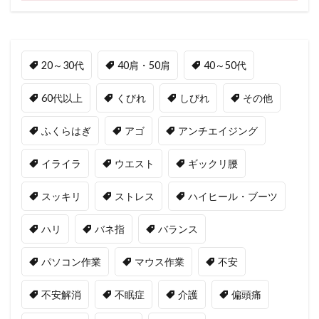
20～30代
40肩・50肩
40～50代
60代以上
くびれ
しびれ
その他
ふくらはぎ
アゴ
アンチエイジング
イライラ
ウエスト
ギックリ腰
スッキリ
ストレス
ハイヒール・ブーツ
ハリ
バネ指
バランス
パソコン作業
マウス作業
不安
不安解消
不眠症
介護
偏頭痛