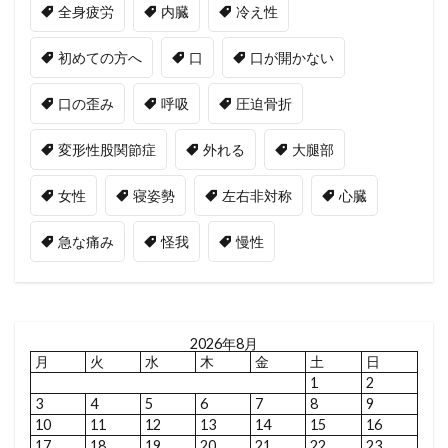
全身疲労
内臓
冷え性
初めての方へ
口
口が開かない
口の歪み
呼吸
圧迫骨折
変形性股関節症
外れる
大腿部
女性
寝姿勢
左右非対称
心臓
急な痛み
怪我
慢性
2026年8月
月
火
水
木
金
土
日
1
2
3
4
5
6
7
8
9
10
11
12
13
14
15
16
17
18
19
20
21
22
23