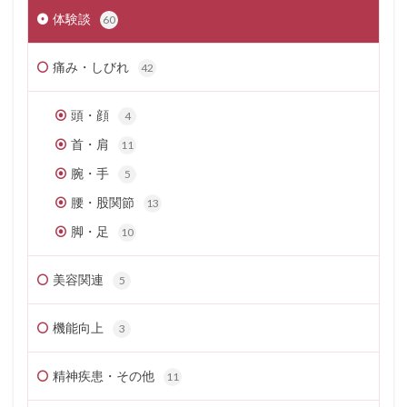
体験談
60
痛み・しびれ
42
頭・顔
4
首・肩
11
腕・手
5
腰・股関節
13
脚・足
10
美容関連
5
機能向上
3
精神疾患・その他
11