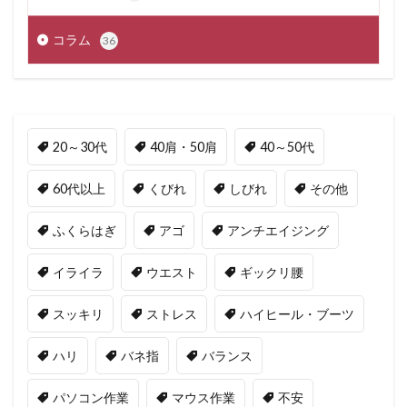
コラム
36
20～30代
40肩・50肩
40～50代
60代以上
くびれ
しびれ
その他
ふくらはぎ
アゴ
アンチエイジング
イライラ
ウエスト
ギックリ腰
スッキリ
ストレス
ハイヒール・ブーツ
ハリ
バネ指
バランス
パソコン作業
マウス作業
不安