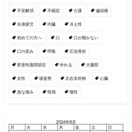
不安解消
不眠症
介護
偏頭痛
全身疲労
内臓
冷え性
初めての方へ
口
口が開かない
口の歪み
呼吸
圧迫骨折
変形性股関節症
外れる
大腿部
女性
寝姿勢
左右非対称
心臓
急な痛み
怪我
慢性
2026年8月
月
火
水
木
金
土
日