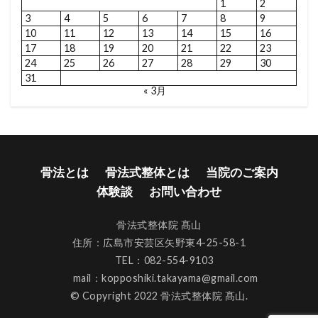
1
2
3
4
5
6
7
8
9
10
11
12
13
14
15
16
17
18
19
20
21
22
23
24
25
26
27
28
29
30
31
« 3月
骨法とは
骨法式整体とは
当院のご案内
体験談
お問い合わせ
骨法式整体院 髙山
住所：広島市安芸区矢野東4-25-58-1
TEL：082-554-9103
mail：kopposhiki.takayama@gmail.com
© Copyright 2022 骨法式整体院 髙山.