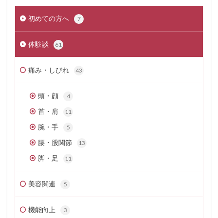
初めての方へ
7
体験談
61
痛み・しびれ
43
頭・顔
4
首・肩
11
腕・手
5
腰・股関節
13
脚・足
11
美容関連
5
機能向上
3