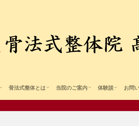
骨法式整体とは
当院のご案内
体験談
お問
流 骨法
紹介
骨法式整体の概要
骨法式整体の施術
骨法式整体の安全性
料金・受付時間
施術の流れ
アクセス
院長紹介
院長コラム
痛み・しびれ
美容関連
機能向上
精神疾患・その
暑さ本