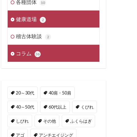
各種団体
10
健康道場
2
稽古体験談
2
コラム
36
20～30代
40肩・50肩
40～50代
60代以上
くびれ
しびれ
その他
ふくらはぎ
アゴ
アンチエイジング