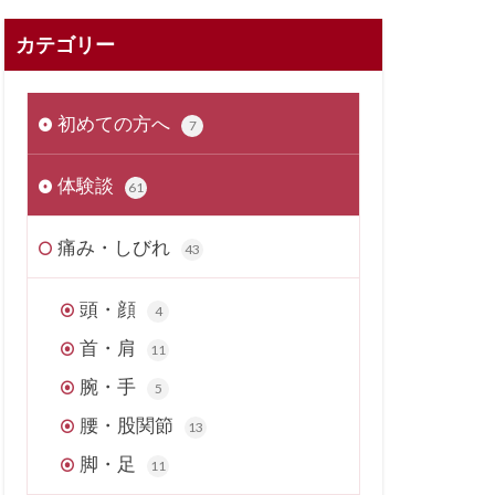
カテゴリー
初めての方へ
7
体験談
61
痛み・しびれ
43
頭・顔
4
首・肩
11
腕・手
5
腰・股関節
13
脚・足
11