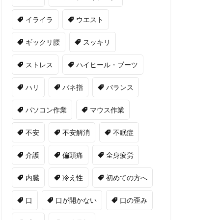
イライラ
ウエスト
ギックリ腰
スッキリ
ストレス
ハイヒール・ブーツ
ハリ
バネ指
バランス
パソコン作業
マウス作業
不安
不安解消
不眠症
介護
偏頭痛
全身疲労
内臓
冷え性
初めての方へ
口
口が開かない
口の歪み