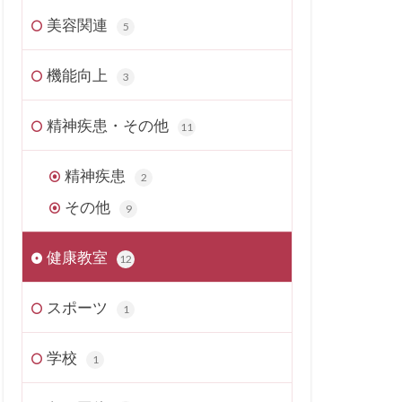
美容関連
5
機能向上
3
精神疾患・その他
11
精神疾患
2
その他
9
健康教室
12
スポーツ
1
学校
1