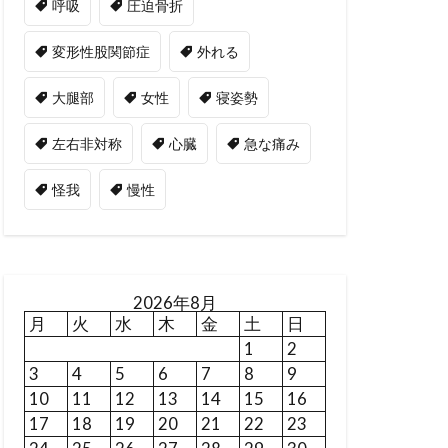
呼吸
圧迫骨折
変形性股関節症
外れる
大腿部
女性
寝姿勢
左右非対称
心臓
急な痛み
怪我
慢性
2026年8月
月
火
水
木
金
土
日
1
2
3
4
5
6
7
8
9
10
11
12
13
14
15
16
17
18
19
20
21
22
23