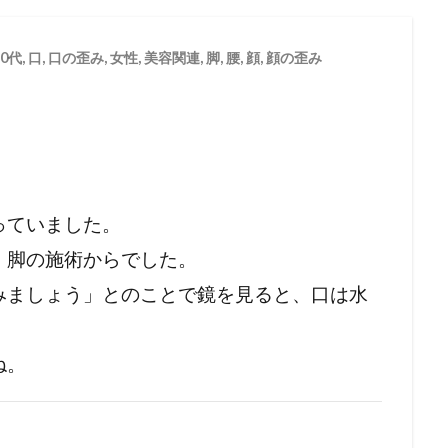
30代
,
口
,
口の歪み
,
女性
,
美容関連
,
脚
,
腰
,
顔
,
顔の歪み
っていました。
、脚の施術からでした。
みましょう」とのことで
鏡を見ると、口は水
ね。