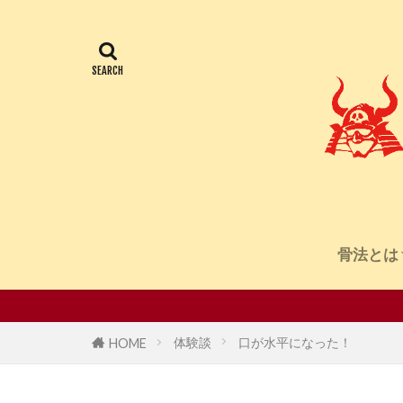
骨法とは
骨法會
堀辺正史
創始者
体験談
口が水平になった！
HOME