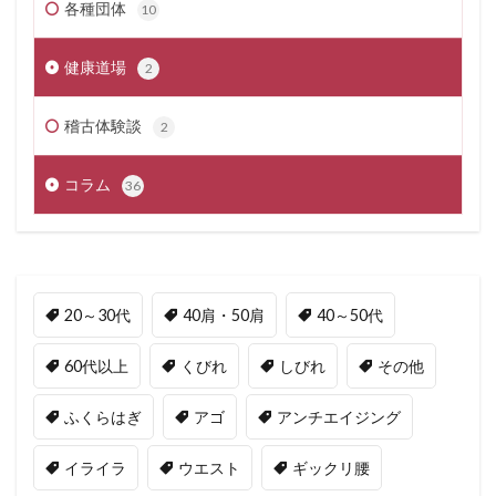
各種団体
10
健康道場
2
稽古体験談
2
コラム
36
20～30代
40肩・50肩
40～50代
60代以上
くびれ
しびれ
その他
ふくらはぎ
アゴ
アンチエイジング
イライラ
ウエスト
ギックリ腰