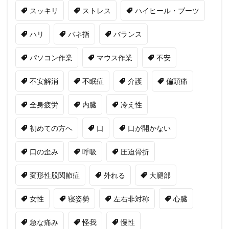
スッキリ
ストレス
ハイヒール・ブーツ
ハリ
バネ指
バランス
パソコン作業
マウス作業
不安
不安解消
不眠症
介護
偏頭痛
全身疲労
内臓
冷え性
初めての方へ
口
口が開かない
口の歪み
呼吸
圧迫骨折
変形性股関節症
外れる
大腿部
女性
寝姿勢
左右非対称
心臓
急な痛み
怪我
慢性