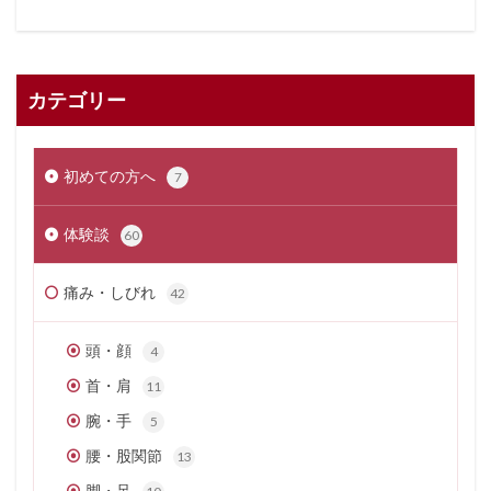
カテゴリー
初めての方へ
7
体験談
60
痛み・しびれ
42
頭・顔
4
首・肩
11
腕・手
5
腰・股関節
13
脚・足